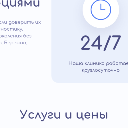
оциями
сли доверить их
ностику,
коления без
24/7
. Бережно,
Наша клиника работа
круглосуточно
Услуги и цены