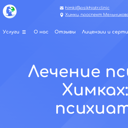
himki@psikhiatr.clinic
Химки, проспект Мельникова
Услуги
О нас
Отзывы
Лицензии и серт
Лечение пс
Химках
психиат