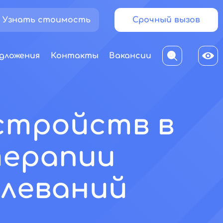
Узнать стоимость
Срочный вызов
дложения
Контакты
Вакансии
сстройств в
терапии
олеваний