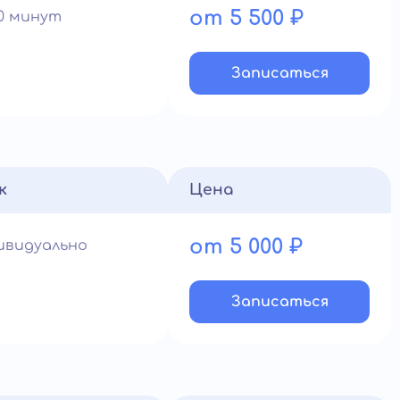
от 5 500 ₽
60 минут
Записатьcя
к
Цена
от 5 000 ₽
ивидуально
Записатьcя