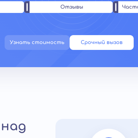
Отзывы
Част
Узнать стоимость
Срочный вызов
 над