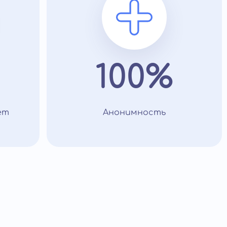
100%
ет
Анонимность