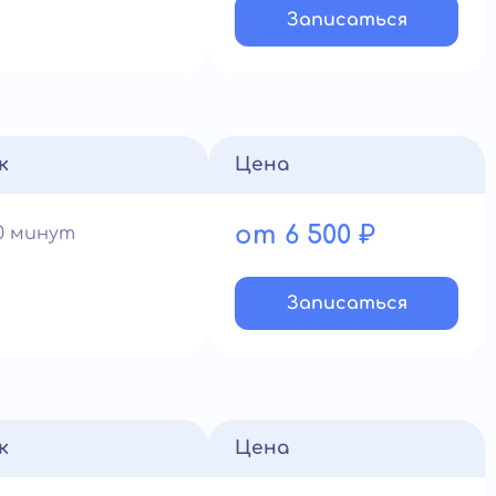
Записатьcя
к
Цена
от 6 500 ₽
90 минут
Записатьcя
к
Цена