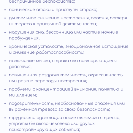
беспричинное беспокойство;
панические атаки и приступы страха;
длительное снижение настроения, апатия, потеря
интереса к привычной деятельности;
нарушения сна, бессонница или частые ночные
пробуждения;
хроническая усталость, эмоциональное истощение
и снижение работоспособности;
навязчивые мысли, страхи или повторяющиеся
действия;
повышенная раздражительность, агрессивность
или резкие перепады настроения;
проблемы с концентрацией внимания, памятью и
мышлением;
подозрительность, необоснованные опасения или
выраженная тревога за свою безопасность;
трудности адаптации после тяжелого стресса,
утраты близкого человека или других
психотравмирующих событий;