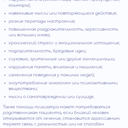
кошмары);
навязчивые мысли или повторяющиеся действия;
резкие перепады настроения;
повышенная раздражительность, агрессивность
или вспышки гнева;
хронический стресс и эмоциональное истощение;
подозрительность, бредовые идеи;
слуховые, зрительные или другие галлюцинации;
нарушения памяти, внимания и мышления;
изменения поведения у пожилых людей;
злоупотребление алкоголем или психоактивными
веществами;
мысли о самоповреждении или суициде.
Также помощь психиатра может потребоваться
родственникам пациента, если близкий человек
отказывается от лечения, становится агрессивным,
теряет связь с реальностью или не способен