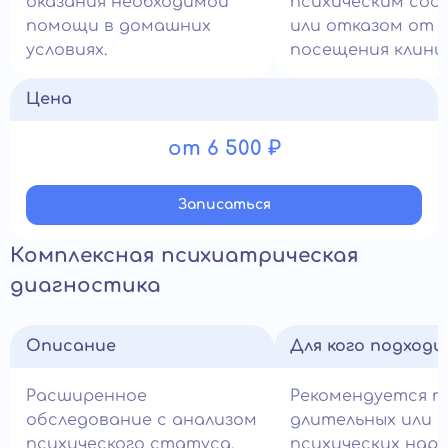
оказания необходимой
психическим сос
помощи в домашних
или отказом от
условиях.
посещения клини
Цена
от 6 500 ₽
Записатьcя
Комплексная психиатрическая
диагностика
Описание
Для кого подход
Расширенное
Рекомендуется п
обследование с анализом
длительных или 
психического статуса,
психических нару