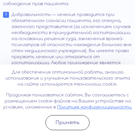
соблюдение прав пациента:
Добровольность — лечение проводится при
обязательном согласии пациента, его опекуна,
законного представителя (за исключением случаев
необходимости в принудительной госпитализации
на основании решения суда, заключения врачей-
психиатров об опасности нахождения больного вне
стен медицинского учреждения). Вы имеете право
прервать лечение или отказаться от
госпитализации. Любое принуждение является
незаконным.
Для обеспечения оптимальной работы, анализа
использования и улучшения пользовательского опыта
Конфиденциальность – в нашем медцентре
на сайте используются технологии cookie.
проводят анонимное лечение, не требуется
сообщать настоящее имя. Мы не раскрываем
Продолжая пользоваться сайтом, Вы соглашаетесь с
никаких сведений о нашем пациенте, диагнозе,
размещением cookie-файлов на Вашем устройстве на
способах лечения без письменного согласия
условиях, изложенных в
Политике конфиденциальности.
больного. Вы имеете право на доступ к своей
медицинской документации, получение копий
отдельных частей.
Принять
Записатьcя
Позвонить
Гуманность — отношение к больным основано на