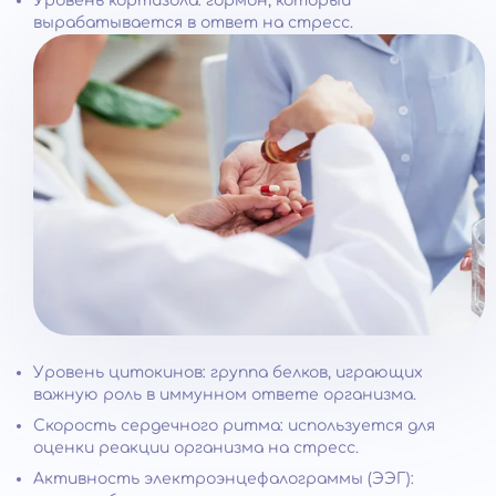
Уровень кортизола: гормон, который
вырабатывается в ответ на стресс.
Уровень цитокинов: группа белков, играющих
важную роль в иммунном ответе организма.
Скорость сердечного ритма: используется для
оценки реакции организма на стресс.
Активность электроэнцефалограммы (ЭЭГ):