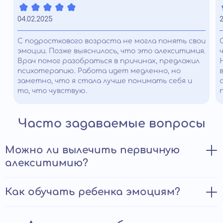
04.02.2025
С подросткового возраста не могла понять свои
эмоции. Позже выяснилось, что это алекситимия.
Врач помог разобраться в причинах, предложил
психотерапию. Работа идет медленно, но
заметно, что я стала лучше понимать себя и
то, что чувствую.
Часто задаваемые вопросы
Можно ли вылечить первичную
алекситимию?
В настоящее время не существует специфических
Как обучать ребенка эмоциям?
медикаментозных лекарственных препаратов для
лечения алекситимии, но психотерапия может быть
Обучение ребенка эмоциям является важным
очень эффективной в помощи людям, страдающим от