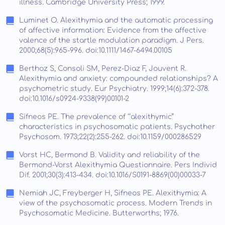
illness. Cambridge University Press; 1999.
Luminet O. Alexithymia and the automatic processing
of affective information: Evidence from the affective
valence of the startle modulation paradigm. J Pers.
2000;68(5):965-996. doi:10.1111/1467-6494.00105
Berthoz S, Consoli SM, Perez-Diaz F, Jouvent R.
Alexithymia and anxiety: compounded relationships? A
psychometric study. Eur Psychiatry. 1999;14(6):372-378.
doi:10.1016/s0924-9338(99)00101-2
Sifneos PE. The prevalence of ‘‘alexithymic’’
characteristics in psychosomatic patients. Psychother
Psychosom. 1973;22(2):255-262. doi:10.1159/000286529
Vorst HC, Bermond B. Validity and reliability of the
Bermond-Vorst Alexithymia Questionnaire. Pers Individ
Dif. 2001;30(3):413-434. doi:10.1016/S0191-8869(00)00033-7
Nemiah JC, Freyberger H, Sifneos PE. Alexithymia: A
view of the psychosomatic process. Modern Trends in
Psychosomatic Medicine. Butterworths; 1976.