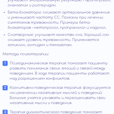
улучшают эмоциональную регуляцию – арипипразол,
оланзапин и рисперидон.
Бета-блокаторы: снижают артериальное давление
и уменьшают частоту СС. Полезны при лечении
симптомов тревожности. Примеры бета-
блокаторов – метопролол, пропранолол и надолол.
Снотворные: улучшают качество сна. Хороший сон
снижает уровень тревожности. Применяется
зопиклон, золпидем и темазепам.
Методы психотерапии:
Психодинамическая терапия: помогает пациенту
развить понимание своих эмоций и связей между
поведением. В ходе терапии пациенты работают
над разрешением конфликтов.
Когнитивно-поведенческая терапия: фокусируется
на изменении негативных мыслей и поведений.
Больные учатся узнавать и переоценивать свои
негативные мысли и поведения.
Терапия диалектического поведения: помогает