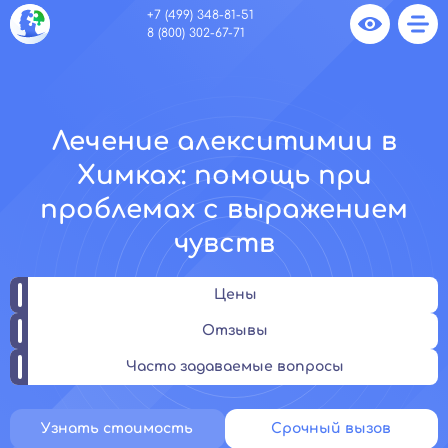
+7 (499) 348-81-51
8 (800) 302-67-71
Лечение алекситимии в
Химках: помощь при
проблемах с выражением
чувств
Цены
Отзывы
Часто задаваемые вопросы
Узнать стоимость
Срочный вызов