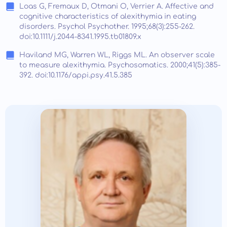
Loas G, Fremaux D, Otmani O, Verrier A. Affective and
cognitive characteristics of alexithymia in eating
disorders. Psychol Psychother. 1995;68(3):255-262.
doi:10.1111/j.2044-8341.1995.tb01809.x
Haviland MG, Warren WL, Riggs ML. An observer scale
to measure alexithymia. Psychosomatics. 2000;41(5):385-
392. doi:10.1176/appi.psy.41.5.385