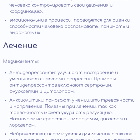
человека контролировать свои движения и
координацию.
эмоциональные процессы: проводятся для оценки
способности человека распознавать, понимать и
выражать их
Лечение
Медикаменты:
Антидепрессанты: улучшают настроение и
уменьшают симптомы депрессии. Примеры
антидепрессантов включают сертралин,
флуоксетин и циталопрам.
Анксиолитики: помогают уменьшить тревожность
и напряжение. Полезны при лечении, так как
тревожность может ухудшать регуляцию.
Назначаемые средства – алпразолам, диазепам и
лоразепам.
Нейролептики: используются для лечения психозов и