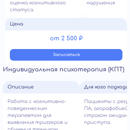
оценка когнитивного
нарушения
статуса
Цена
от 2 500 ₽
Записатьcя
Индивидуальная психотерапия (КПТ)
Описание
Для кого подход
Работа с когнитивно-
Пациенты с регу
поведенческим
ПА, агорафобией 
терапевтом для
страхом ожидан
выявления триггеров и
приступа.
обучения техникам