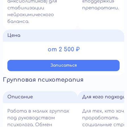
анксиолитиков) для
«поддержки»
стабилизации
препаратами.
нейрохимического
баланса.
Цена
от 2 500 ₽
Записатьcя
Групповая психотерапия
Описание
Для кого подход
Работа в малых группах
Для тех, кто хоч
под руководством
проработать
психолога. Обмен
социальные стра