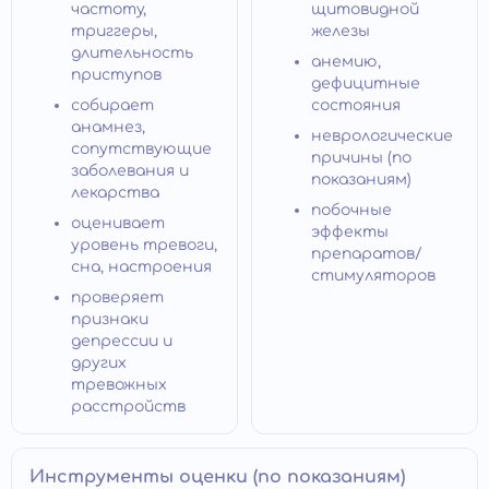
частоту,
щитовидной
триггеры,
железы
длительность
анемию,
приступов
дефицитные
собирает
состояния
анамнез,
неврологические
сопутствующие
причины (по
заболевания и
показаниям)
лекарства
побочные
оценивает
эффекты
уровень тревоги,
препаратов/
сна, настроения
стимуляторов
проверяет
признаки
депрессии и
других
тревожных
расстройств
Инструменты оценки (по показаниям)