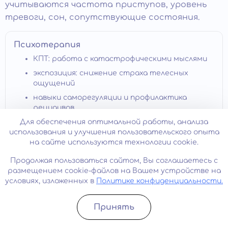
учитываются частота приступов, уровень
тревоги, сон, сопутствующие состояния.
Психотерапия
КПТ: работа с катастрофическими мыслями
экспозиция: снижение страха телесных
ощущений
навыки саморегуляции и профилактика
рецидивов
Для обеспечения оптимальной работы, анализа
Цель: разорвать «порочный круг» тревоги и
использования и улучшения пользовательского опыта
приступов.
на сайте используются технологии cookie.
Продолжая пользоваться сайтом, Вы соглашаетесь с
Медикаментозная поддержка
размещением cookie-файлов на Вашем устройстве на
условиях, изложенных в
Политике конфиденциальности.
назначается психиатром по показаниям
помогает снизить частоту и
Принять
интенсивность приступов
Записатьcя
Позвонить
сопровождается контролем эффектов и