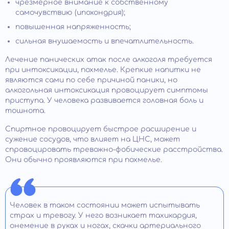
чрезмерное внимание к собственному
самочувствию (ипохондрия);
повышенная напряженность;
сильная внушаемость и впечатлительность.
Лечение панических атак после алкоголя требуется
при интоксикации, похмелье. Крепкие напитки не
являются сами по себе причиной паники, но
алкогольная интоксикация провоцирует симптомы
приступа. У человека развивается головная боль и
тошнота.
Спиртное провоцирует быстрое расширение и
сужение сосудов, что влияет на ЦНС, может
спровоцировать тревожно-фобические расстройства.
Они обычно проявляются при похмелье.
Человек в таком состоянии может испытывать
страх и тревогу. У него возникает тахикардия,
онемение в руках и ногах, скачки артериального