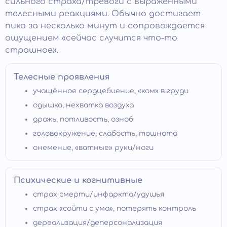
сильного страха/тревоги с выраженными
телесными реакциями. Обычно достигает
пика за несколько минут и сопровождается
ощущением «сейчас случится что-то
страшное».
Телесные проявления
учащённое сердцебиение, «ком» в груди
одышка, нехватка воздуха
дрожь, потливость, озноб
головокружение, слабость, тошнота
онемение, «ватные» руки/ноги
Психические и когнитивные
страх смерти/инфаркта/удушья
страх «сойти с ума», потерять контроль
дереализация/деперсонализация