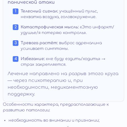
панической атаки
Телесный сигнал:
учащённый пульс,
нехватка воздуха, головокружение.
Катастрофическая мысль:
«Это инфаркт/
удушье/я потеряю контроль».
Тревога растёт:
выброс адреналина
усиливает симптомы.
Избегание:
«не буду ездить/ходить» →
страх закрепляется.
Лечение направлено на разрыв этого круга
— через психотерапию и, при
необходимости, медикаментозную
поддержку.
Особенности характера, предрасполагающие к
развитию патологии:
необходимость во внимании и признании;