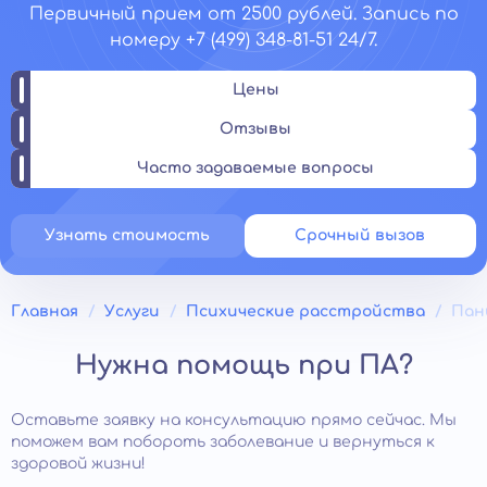
Первичный прием от 2500 рублей. Запись по
номеру +7 (499) 348-81-51 24/7.
Цены
Отзывы
Часто задаваемые вопросы
Узнать стоимость
Срочный вызов
Главная
Услуги
Психические расстройства
Пан
Нужна помощь при ПА?
Оставьте заявку на консультацию прямо сейчас. Мы
поможем вам побороть заболевание и вернуться к
здоровой жизни!