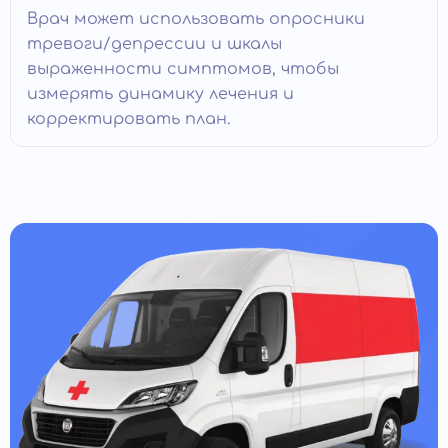
Врач может использовать опросники
тревоги/депрессии и шкалы
выраженности симптомов, чтобы
измерять динамику лечения и
корректировать план.